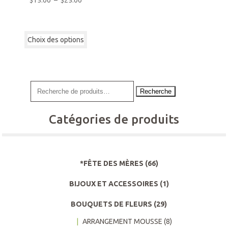
$
15.00
–
$
25.00
de
prix :
Ce
$15.00
Choix des options
produit
à
a
$25.00
plusieurs
variations.
Les
Recherche
options
peuvent
Catégories de produits
être
choisies
sur
la
page
*FÊTE DES MÈRES
(66)
du
BIJOUX ET ACCESSOIRES
(1)
produit
BOUQUETS DE FLEURS
(29)
ARRANGEMENT MOUSSE
(8)