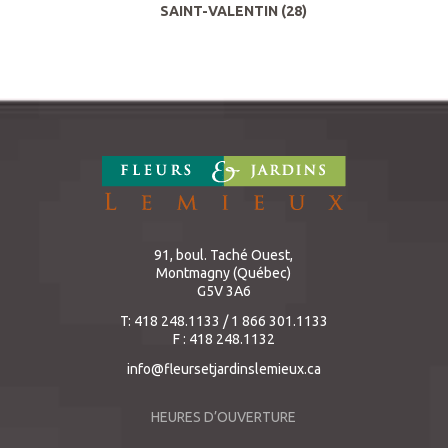
SAINT-VALENTIN
(28)
91, boul. Taché Ouest,
Montmagny (Québec)
G5V 3A6
T: 418 248.1133 / 1 866 301.1133
F : 418 248.1132
info@fleursetjardinslemieux.ca
HEURES D’OUVERTURE