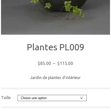
Plantes PL009
Plage
$
85.00
–
$
115.00
de
prix :
Jardin de plantes d’intérieur
$85.00
à
$115.00
Taille