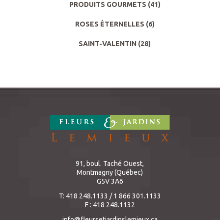
PRODUITS GOURMETS
(41)
ROSES ÉTERNELLES
(6)
SAINT-VALENTIN
(28)
91, boul. Taché Ouest,
Montmagny (Québec)
G5V 3A6
T: 418 248.1133 / 1 866 301.1133
F : 418 248.1132
info@fleursetjardinslemieux.ca