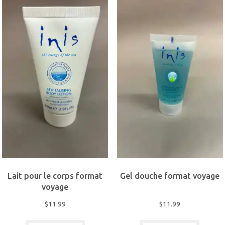
au
plus
ancien
Lait pour le corps format
Gel douche format voyage
voyage
$
11.99
$
11.99