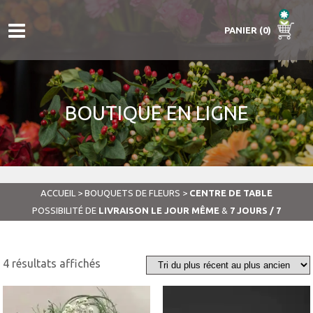
PANIER (0)
BOUTIQUE EN LIGNE
ACCUEIL
>
BOUQUETS DE FLEURS
>
CENTRE DE TABLE
POSSIBILITÉ DE
LIVRAISON LE JOUR MÊME
&
7 JOURS / 7
Trié
4 résultats affichés
du
plus
récent