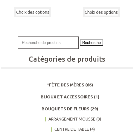
de
de
Ce
Ce
prix :
prix :
Choix des options
produit
Choix des options
produi
$105.00
$55.00
a
a
à
à
plusieurs
plusie
$155.00
$100.00
variations.
variati
Les
Les
Recherche
options
option
peuvent
peuven
Catégories de produits
être
être
choisies
choisi
sur
sur
la
la
page
page
*FÊTE DES MÈRES
(66)
du
du
BIJOUX ET ACCESSOIRES
(1)
produit
produi
BOUQUETS DE FLEURS
(29)
ARRANGEMENT MOUSSE
(8)
CENTRE DE TABLE
(4)