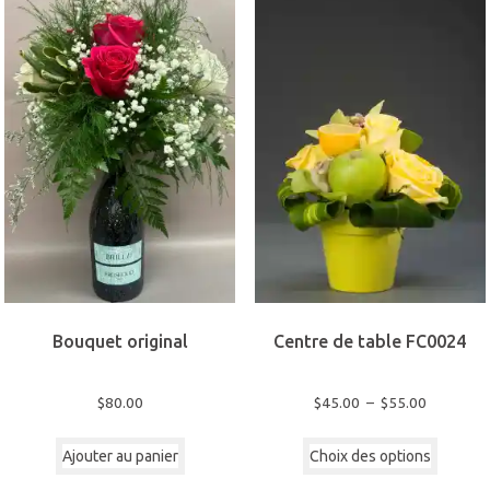
au
plus
ancien
Bouquet original
Centre de table FC0024
Plage
$
80.00
$
45.00
–
$
55.00
de
Ce
prix :
Ajouter au panier
Choix des options
produi
$45.00
a