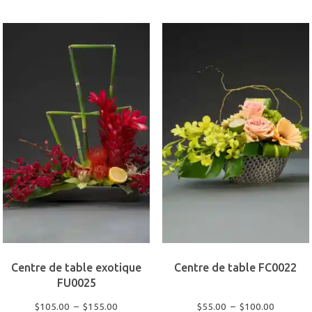
à
plusie
$55.00
variati
Les
option
peuven
être
choisi
sur
la
page
du
produi
Centre de table exotique
Centre de table FC0022
FU0025
Plage
Plage
$
105.00
–
$
155.00
$
55.00
–
$
100.00