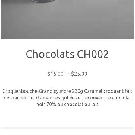
Chocolats CH002
Plage
$
15.00
–
$
25.00
de
prix :
Croquenbouche-Grand cylindre 230g Caramel croquant fait
$15.00
de vrai beurre, d’amandes grillées et recouvert de chocolat
à
noir 70% ou chocolat au lait
$25.00