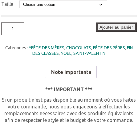
Taille
quantité
Ajouter au panier
de
Chocolats
CH002
Catégories :
*FÊTE DES MÈRES
,
CHOCOLATS
,
FÊTE DES PÈRES
,
FIN
DES CLASSES
,
NOËL
,
SAINT-VALENTIN
Note importante
*** IMPORTANT ***
Si un produit n'est pas disponible au moment où vous faites
votre commande, nous nous engageons à effectuer les
remplacements nécessaires avec des produits équivalents
afin de respecter le style et le budget de votre commande.