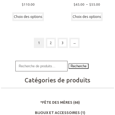
Plage
$
110.00
$
45.00
–
$
55.00
de
Ce
Ce
prix :
Choix des options
produit
Choix des options
produi
$45.00
a
a
à
plusieurs
plusie
$55.00
variations.
variati
Les
Les
1
2
3
→
options
option
peuvent
peuven
être
être
choisies
choisi
Recherche
sur
sur
la
la
Catégories de produits
page
page
du
du
produit
produi
*FÊTE DES MÈRES
(66)
BIJOUX ET ACCESSOIRES
(1)