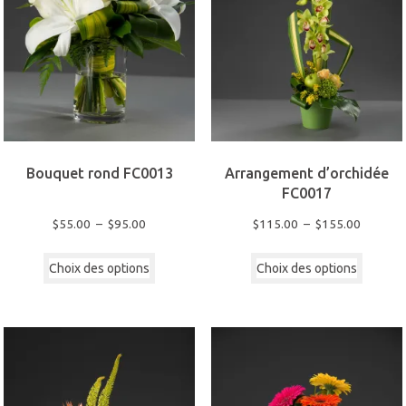
page
page
du
du
produit
produi
Bouquet rond FC0013
Arrangement d’orchidée
FC0017
Plage
Plage
$
55.00
–
$
95.00
$
115.00
–
$
155.00
de
de
Ce
Ce
prix :
prix :
Choix des options
produit
Choix des options
produi
$55.00
$115.00
a
a
à
à
plusieurs
plusie
$95.00
$155.00
variations.
variati
Les
Les
options
option
peuvent
peuven