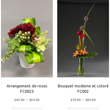
au
plus
ancien
Arrangement de roses
Bouquet moderne et coloré
FC0023
FC002
Plage
Plage
$
45.00
–
$
65.00
$
70.00
–
$
85.00
de
de
Ce
Ce