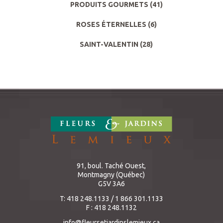
PRODUITS GOURMETS
(41)
ROSES ÉTERNELLES
(6)
SAINT-VALENTIN
(28)
91, boul. Taché Ouest,
Montmagny (Québec)
G5V 3A6
T: 418 248.1133 / 1 866 301.1133
F : 418 248.1132
info@fleursetjardinslemieux.ca