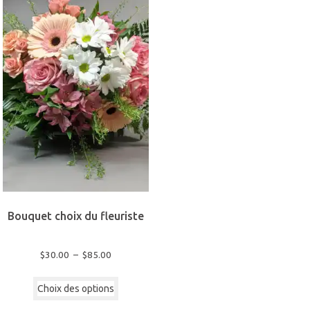
Bouquet choix du fleuriste
Plage
$
30.00
–
$
85.00
de
Ce
prix :
Choix des options
produit
$30.00
a