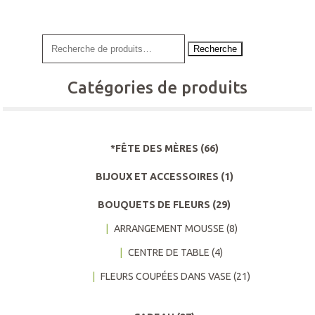
à
plusieurs
$85.00
variations.
Les
Recherche
options
peuvent
Catégories de produits
être
choisies
sur
la
page
*FÊTE DES MÈRES
(66)
du
BIJOUX ET ACCESSOIRES
(1)
produit
BOUQUETS DE FLEURS
(29)
ARRANGEMENT MOUSSE
(8)
CENTRE DE TABLE
(4)
FLEURS COUPÉES DANS VASE
(21)