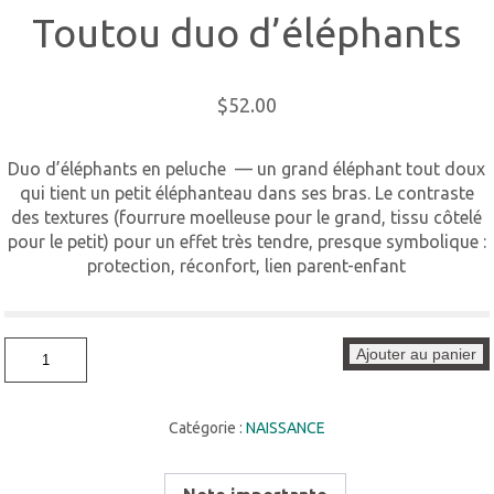
Toutou duo d’éléphants
$
52.00
Duo d’éléphants en peluche — un grand éléphant tout doux
qui tient un petit éléphanteau dans ses bras. Le contraste
des textures (fourrure moelleuse pour le grand, tissu côtelé
pour le petit) pour un effet très tendre, presque symbolique :
protection, réconfort, lien parent-enfant
quantité
Ajouter au panier
de
Toutou
duo
d'éléphants
Catégorie :
NAISSANCE