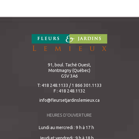
91, boul. Taché Ouest,
Montmagny (Québec)
G5V 3A6
T: 418 248.1133 / 1 866 301.1133
F : 418 248.1132
info@fleursetjardinslemieux.ca
HEURES D’OUVERTURE
Lundi au mercredi : 9 h à 17 h
Jeudi et vendredi : 9 h à 18 h