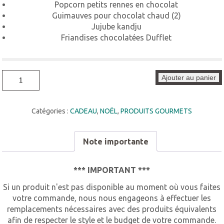
Popcorn petits rennes en chocolat
Guimauves pour chocolat chaud (2)
Jujube kandju
Friandises chocolatées Dufflet
quantité
Ajouter au panier
de
Ensemble
la
dent
Catégories :
CADEAU
,
NOËL
,
PRODUITS GOURMETS
sucrée
de
Noël
Note importante
*** IMPORTANT ***
Si un produit n'est pas disponible au moment où vous faites
votre commande, nous nous engageons à effectuer les
remplacements nécessaires avec des produits équivalents
afin de respecter le style et le budget de votre commande.