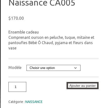
Naissance CA005
$
170.00
Ensemble cadeau
Comprenant ourson en peluche, tuque, mitaine et
pantoufles Bébé Ô Chaud, pyjama et fleurs dans
vase
Modèle
quantité
Ajouter au panier
de
Naissance
CA005
Catégorie :
NAISSANCE