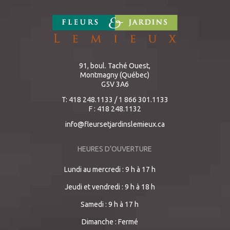
91, boul. Taché Ouest,
Montmagny (Québec)
G5V 3A6
T: 418 248.1133 / 1 866 301.1133
F : 418 248.1132
info@fleursetjardinslemieux.ca
HEURES D’OUVERTURE
Lundi au mercredi : 9 h à 17 h
Jeudi et vendredi : 9 h à 18 h
Samedi : 9 h à 17 h
Dimanche : Fermé