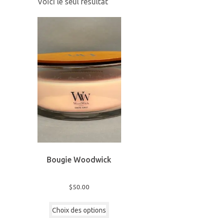
Voici le seul résultat
Bougie Woodwick
$
50.00
Ce
Choix des options
produit