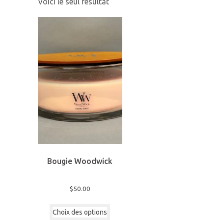
Voici le seul résultat
Bougie Woodwick
$
50.00
Ce
Choix des options
produit