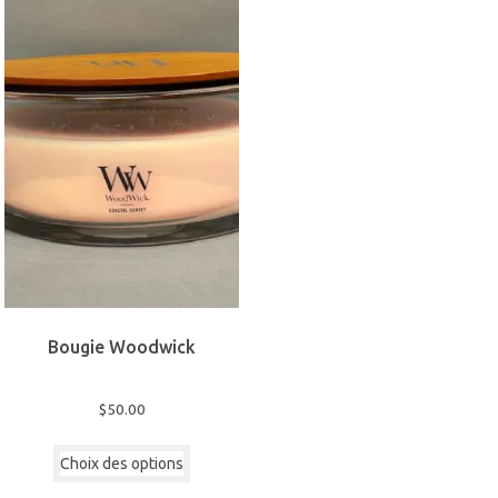
Bougie Woodwick
$
50.00
Ce
Choix des options
produit
a