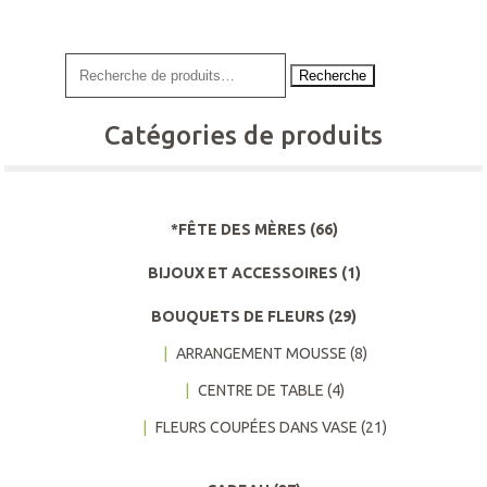
plusieurs
variations.
Les
Recherche
options
peuvent
Catégories de produits
être
choisies
sur
la
page
*FÊTE DES MÈRES
(66)
du
BIJOUX ET ACCESSOIRES
(1)
produit
BOUQUETS DE FLEURS
(29)
ARRANGEMENT MOUSSE
(8)
CENTRE DE TABLE
(4)
FLEURS COUPÉES DANS VASE
(21)